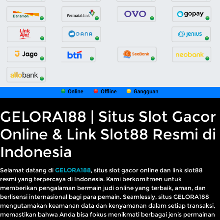
GELORA188 | Situs Slot Gacor
Online & Link Slot88 Resmi di
Indonesia
Selamat datang di
GELORA188
, situs slot gacor online dan link slot88
resmi yang terpercaya di Indonesia. Kami berkomitmen untuk
memberikan pengalaman bermain judi online yang terbaik, aman, dan
berlisensi internasional bagi para pemain. Seamlessly, situs GELORA188
mengutamakan keamanan data dan kenyamanan dalam setiap transaksi,
memastikan bahwa Anda bisa fokus menikmati berbagai jenis permainan