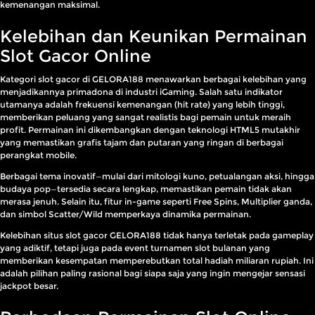
kemenangan maksimal.
Kelebihan dan Keunikan Permainan
Slot Gacor Online
Kategori slot gacor di GELORA188 menawarkan berbagai kelebihan yang
menjadikannya primadona di industri iGaming. Salah satu indikator
utamanya adalah frekuensi kemenangan (hit rate) yang lebih tinggi,
memberikan peluang yang sangat realistis bagi pemain untuk meraih
profit. Permainan ini dikembangkan dengan teknologi HTML5 mutakhir
yang memastikan grafis tajam dan putaran yang ringan di berbagai
perangkat mobile.
Berbagai tema inovatif—mulai dari mitologi kuno, petualangan aksi, hingga
budaya pop—tersedia secara lengkap, memastikan pemain tidak akan
merasa jenuh. Selain itu, fitur in-game seperti Free Spins, Multiplier ganda,
dan simbol Scatter/Wild memperkaya dinamika permainan.
Kelebihan situs slot gacor GELORA188 tidak hanya terletak pada gameplay
yang adiktif, tetapi juga pada event turnamen slot bulanan yang
memberikan kesempatan memperebutkan total hadiah miliaran rupiah. Ini
adalah pilihan paling rasional bagi siapa saja yang ingin mengejar sensasi
jackpot besar.