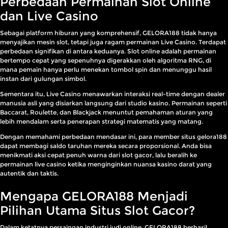
Perbedaan Permainan Slot Online
dan Live Casino
Sebagai platform hiburan yang komprehensif, GELORA188 tidak hanya
menyajikan mesin slot, tetapi juga ragam permainan Live Casino. Terdapat
perbedaan signifikan di antara keduanya. Slot online adalah permainan
bertempo cepat yang sepenuhnya digerakkan oleh algoritma RNG, di
mana pemain hanya perlu menekan tombol spin dan menunggu hasil
instan dari gulungan simbol.
Sementara itu, Live Casino menawarkan interaksi real-time dengan dealer
manusia asli yang disiarkan langsung dari studio kasino. Permainan seperti
Baccarat, Roulette, dan Blackjack menuntut pemahaman aturan yang
lebih mendalam serta penerapan strategi matematis yang matang.
Dengan memahami perbedaan mendasar ini, para member situs gelora188
dapat membagi saldo taruhan mereka secara proporsional. Anda bisa
menikmati aksi cepat penuh warna dari slot gacor, lalu beralih ke
permainan live casino ketika menginginkan nuansa kasino darat yang
autentik dan taktis.
Mengapa GELORA188 Menjadi
Pilihan Utama Situs Slot Gacor?
Dalam ketatnya persaingan industri judi online, GELORA188 berhasil