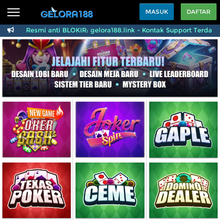
Beranda
MASUK
DAFTAR
Link Resmi anti BLOKIR: gelora188.link - Kontak Support Terdap
Sports
BARU
PROMO
Live Casino
BARU
IDNPoker
BARU
Slots
PROMO
IDNLIVE
BARU
Stream N Spin
Arcade
PROMO
Table Games
Lottery
BARU
PROMO
IDNRaffle