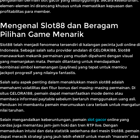
pengalaman bermain slot gacor yang sesungguhnya. Secara keseluruhan,
elemen-elemen ini dirancang khusus untuk memastikan kepuasan dan
profitabilitas para member.
Mengenal Slot88 dan Beragam
Pilihan Game Menarik
Slot88 telah menjadi fenomena tersendiri di kalangan pecinta judi online di
Indonesia. Sebagai salah satu provider andalan di GELORA188, Slot88
menawarkan mekanik permainan yang mudah dipahami dengan visual
yang memanjakan mata. Pemain ditantang untuk mendapatkan
kombinasi simbol kemenangan (paylines) yang tepat untuk memicu
jackpot progresif yang nilainya fantastis.
Salah satu aspek penting dalam menaklukkan mesin slot88 adalah
memahami volatilitas dan fitur bonus dari masing-masing permainan. Di
situs GELORA188, pemain dapat memanfaatkan mode demo atau
membaca informasi paytable sebelum bertaruh menggunakan uang asli.
Panduan ini membantu pemain merumuskan cara terbaik untuk mengatur
nilai taruhan.
Selain mengandalkan keberuntungan, pemain
slot gacor
online yang
cerdas juga memantau jam-jam hoki dan tren RTP live. Dengan
memadukan intuisi dan data statistik sederhana dari mesin Slot88, pemain
dapat meracik strategi yang jauh lebih efektif untuk meraih "maxwin" alias