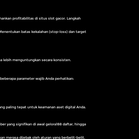
kan profitabilitas di situs slot gacor. Langkah
Menentukan batas kekalahan (stop-loss) dan target
uga lebih menguntungkan secara konsisten.
 beberapa parameter wajib Anda perhatikan:
g paling tepat untuk keamanan aset digital Anda.
yang signifikan di awal gelora188 daftar, hingga
an merasa dijebak oleh aturan yang berbelit-belit.