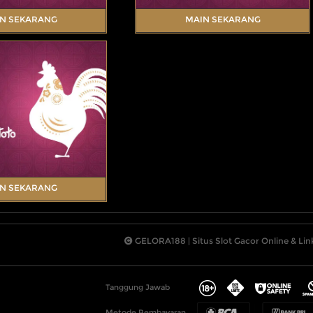
N SEKARANG
MAIN SEKARANG
N SEKARANG
GELORA188 | Situs Slot Gacor Online & Link
Tanggung Jawab
Metode Pembayaran