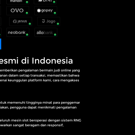
esmi di Indonesia
 memberikan pengalaman bermain judi online yang
manan dalam setiap transaksi, memastikan bahwa
ngenai keunggulan platform kami, cara mengakses
r untuk memenuhi tingginya minat para penggemar
isediakan, pengguna dapat menikmati pengalaman
seluruh mesin slot beroperasi dengan sistem RNG
awarkan sangat beragam dan responsif,