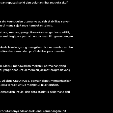
 reputasi solid dan puluhan ribu anggota aktif,
satu keunggulan utamanya adalah stabilitas server
an di mana saja tanpa hambatan teknis.
Peluang menang yang ditawarkan sangat kompetitif,
nsparansi bagi para pemain untuk memilih game dengan
ah, Anda bisa langsung mengklaim bonus sambutan dan
ikan kepuasan dan profitabilitas para member.
RA188, Slot88 menawarkan mekanik permainan yang
 yang tepat untuk memicu jackpot progresif yang
an. Di situs GELORA188, pemain dapat memanfaatkan
ra terbaik untuk mengatur nilai taruhan.
madukan intuisi dan data statistik sederhana dari
ator utamanya adalah frekuensi kemenangan (hit