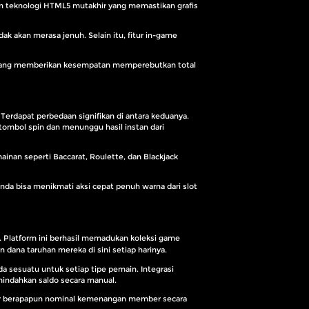
gan teknologi HTML5 mutakhir yang memastikan grafis
k akan merasa jenuh. Selain itu, fitur in-game
nan yang memberikan kesempatan memperebutkan total
Terdapat perbedaan signifikan di antara keduanya.
ombol spin dan menunggu hasil instan dari
ainan seperti Baccarat, Roulette, dan Blackjack
da bisa menikmati aksi cepat penuh warna dari slot
n. Platform ini berhasil memadukan koleksi game
dana taruhan mereka di sini setiap harinya.
 sesuatu untuk setiap tipe pemain. Integrasi
mindahkan saldo secara manual.
yar berapapun nominal kemenangan member secara