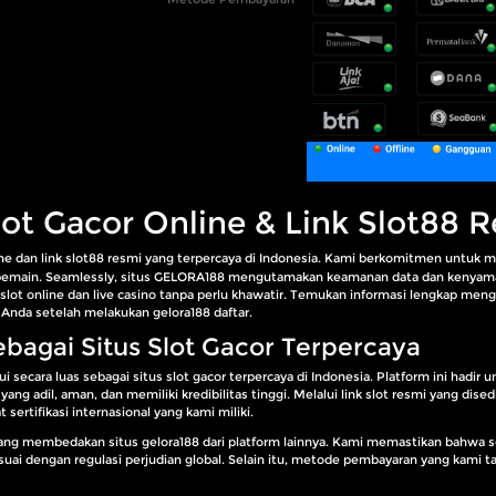
ot Gacor Online & Link Slot88 R
nline dan link slot88 resmi yang terpercaya di Indonesia. Kami berkomitmen untuk
para pemain. Seamlessly, situs GELORA188 mengutamakan keamanan data dan kenya
slot online dan live casino tanpa perlu khawatir. Temukan informasi lengkap me
 Anda setelah melakukan gelora188 daftar.
agai Situs Slot Gacor Terpercaya
 secara luas sebagai situs slot gacor terpercaya di Indonesia. Platform ini hadi
ang adil, aman, dan memiliki kredibilitas tinggi. Melalui link slot resmi yang d
ertifikasi internasional yang kami miliki.
yang membedakan situs gelora188 dari platform lainnya. Kami memastikan bahwa 
ai dengan regulasi perjudian global. Selain itu, metode pembayaran yang kami t