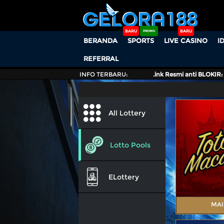
BARU
BARU
PROMO
BERANDA
SPORTS
LIVE CASINO
I
REFERRAL
INFO TERBARU:
Link Resmi anti BLOKIR: gelor
All Lottery
Lotto Pools
ELottery
MAI