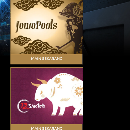
MAIN SEKARANG
MAIN SEKARANG