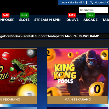
Lupa Kata Sandi ?
Hubungi K
BARU
BARU
PROMO
PROMO
DNPOKER
SLOTS
STREAM N SPIN
IDNLIVE
ARCADE
TAB
a188.link - Kontak Support Terdapat Di Menu "HUBUNGI KAMI"
Link
N SEKARANG
MAIN SEKARANG