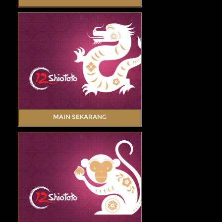
MAIN SEKARANG