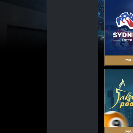
MAI
MAI