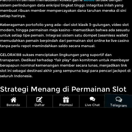
sistem perlindungan data enkripsi tingkat tinggi. Integritas inilah yang
membuat ribuan member mempercayakan dana taruhan mereka di sini
setiap harinya.
Keberagaman portofolio yang ada—dari slot klasik 3-gulungan, video slot
modern, hingga permainan meja kasino—memastikan bahwa ada sesuatu
untuk setiap tipe pemain. Integrasi sistem satu dompet (seamless wallet)
memudahkan pemain berpindah dari permainan slot online ke live casino
tanpa perlu repot memindahkan saldo secara manual.
GELORA188 sukses menciptakan lingkungan yang suportif dan
transparan. Dedikasi terhadap *fair play* dan komitmen untuk membayar
berapapun nominal kemenangan member secara lunas, menjadikan link
slot ini sebagai destinasi akhir yang sempurna bagi para pencari jackpot di
seluruh Indonesia.
Strategi Menang di Permainan Slot
Online
Telegram
Beranda
Daftar
Promosi
Live Chat
Meskipun slot identik dengan permainan peluang, menerapkan strategi
manajemen risiko yang cerdas sangatlah vital untuk mempertahankan
profitabilitas di situs slot gacor. Langkah pertama adalah memilih mesin
dengan RTP (Return to Player) di atas 96%.
Situs GELORA188 selalu mempublikasikan informasi RTP secara terbuka.