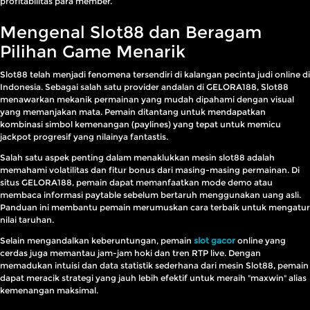
profitabilitas para member.
Mengenal Slot88 dan Beragam
Pilihan Game Menarik
Slot88 telah menjadi fenomena tersendiri di kalangan pecinta judi online di
Indonesia. Sebagai salah satu provider andalan di GELORA188, Slot88
menawarkan mekanik permainan yang mudah dipahami dengan visual
yang memanjakan mata. Pemain ditantang untuk mendapatkan
kombinasi simbol kemenangan (paylines) yang tepat untuk memicu
jackpot progresif yang nilainya fantastis.
Salah satu aspek penting dalam menaklukkan mesin slot88 adalah
memahami volatilitas dan fitur bonus dari masing-masing permainan. Di
situs GELORA188, pemain dapat memanfaatkan mode demo atau
membaca informasi paytable sebelum bertaruh menggunakan uang asli.
Panduan ini membantu pemain merumuskan cara terbaik untuk mengatur
nilai taruhan.
Selain mengandalkan keberuntungan, pemain
slot gacor
online yang
cerdas juga memantau jam-jam hoki dan tren RTP live. Dengan
memadukan intuisi dan data statistik sederhana dari mesin Slot88, pemain
dapat meracik strategi yang jauh lebih efektif untuk meraih "maxwin" alias
kemenangan maksimal.