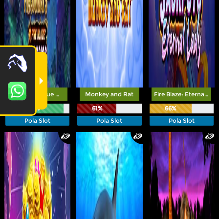
Fire Blaze: Blue Wizard Megaways
Monkey and Rat
Fire Blaze: Eternal Lady
91%
61%
66%
Pola Slot
Pola Slot
Pola Slot