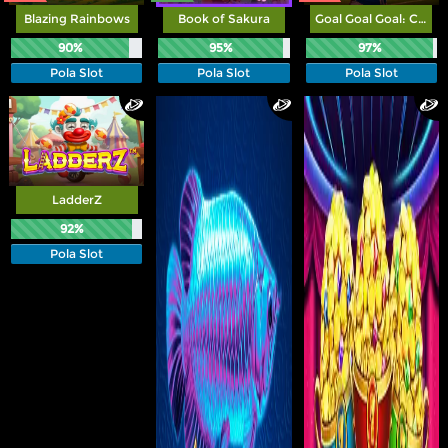
Blazing Rainbows
Book of Sakura
Goal Goal Goal: Cash Collect™
Referral
90%
95%
97%
Promosi
Pola Slot
Pola Slot
Pola Slot
Hubungi Kami
Live Chat
Pengaduan Customer
LadderZ
92%
Pilih Bahasa:
Pola Slot
MASUK
DAFTAR
&copy; GELORA188 | Situs Slot Gacor Online &
Link Slot88 Resmi di Indonesia. Hak Cipta
Dilindungi.