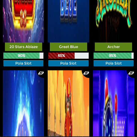
20 Stars Ablaze
Great Blue
Archer
90%
65%
95%
Pola Slot
Pola Slot
Pola Slot