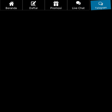
Telegram
Beranda
Daftar
Promosi
Live Chat