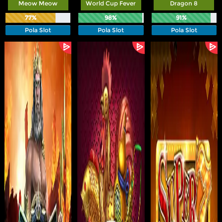
Meow Meow
World Cup Fever
Dragon 8
77%
98%
91%
Pola Slot
Pola Slot
Pola Slot