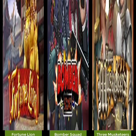
Fortune Lion
Bomber Squad
Three Musketeers