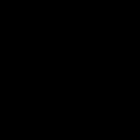
World Cup Night