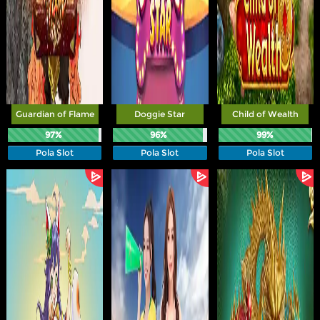
Guardian of Flame
Doggie Star
Child of Wealth
97%
96%
99%
Pola Slot
Pola Slot
Pola Slot