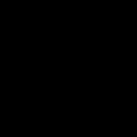
Sabong
Super More Cash II
Money Rush