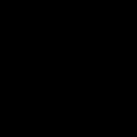
Pola Slot
Pola Slot
Pola Slot