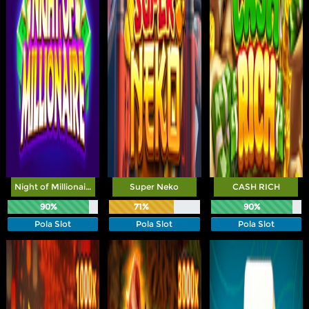
Night of Millionaire
Super Neko
CASH RICH
90%
71%
90%
Pola Slot
Pola Slot
Pola Slot