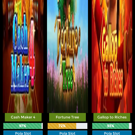
Cash Maker 4
Fortune Tree
Gallop to Riches
97%
72%
93%
Pola Slot
Pola Slot
Pola Slot