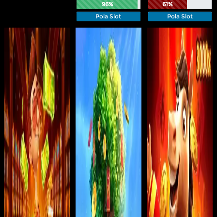
96%
61%
Pola Slot
Pola Slot